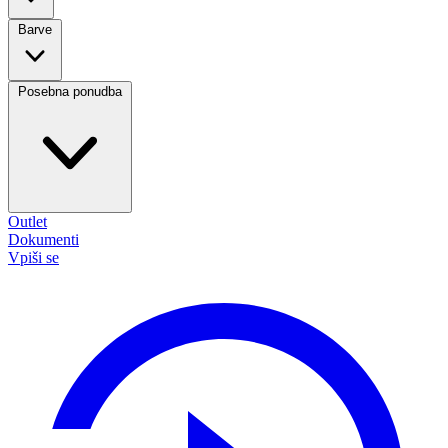
Barve
Posebna ponudba
Outlet
Dokumenti
Vpiši se