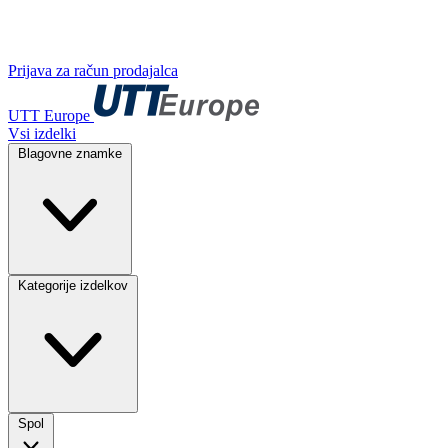
Prijava za račun prodajalca
UTT Europe
Vsi izdelki
Blagovne znamke
Kategorije izdelkov
Spol