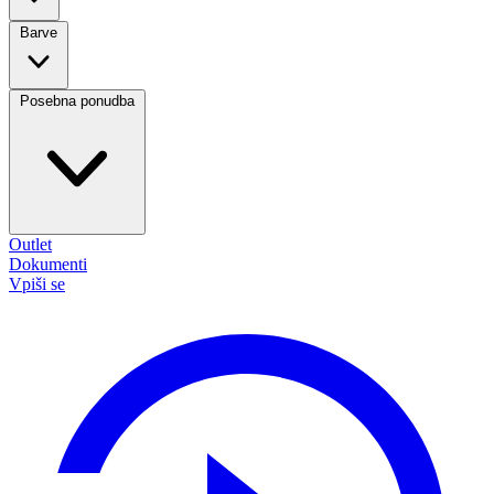
Barve
Posebna ponudba
Outlet
Dokumenti
Vpiši se