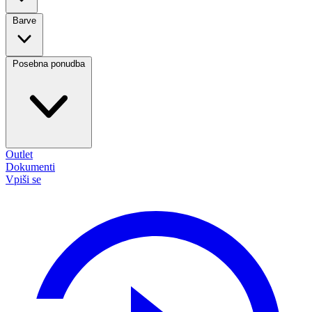
Barve
Posebna ponudba
Outlet
Dokumenti
Vpiši se