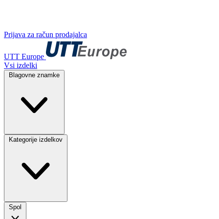
Prijava za račun prodajalca
UTT Europe
Vsi izdelki
Blagovne znamke
Kategorije izdelkov
Spol