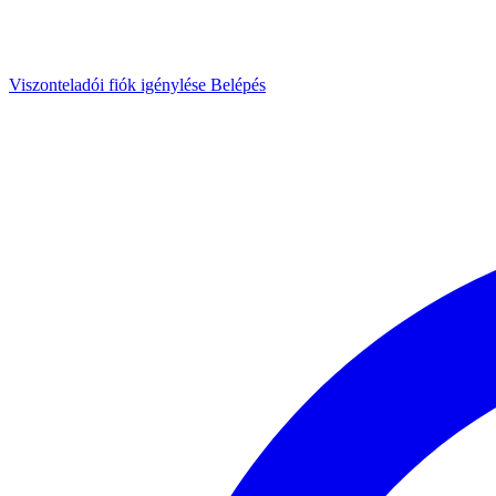
Viszonteladói fiók igénylése
Belépés