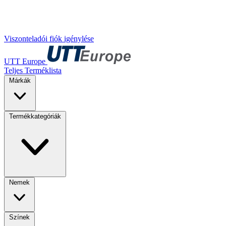
Viszonteladói fiók igénylése
UTT Europe
Teljes Terméklista
Márkák
Termékkategóriák
Nemek
Színek