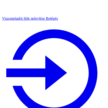
Viszonteladói fiók igénylése
Belépés