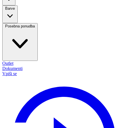
Barve
Posebna ponudba
Outlet
Dokumenti
Vpiši se