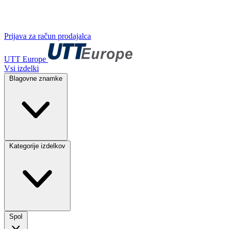
Prijava za račun prodajalca
UTT Europe
Vsi izdelki
Blagovne znamke
Kategorije izdelkov
Spol