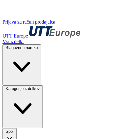
Prijava za račun prodajalca
UTT Europe
Vsi izdelki
Blagovne znamke
Kategorije izdelkov
Spol