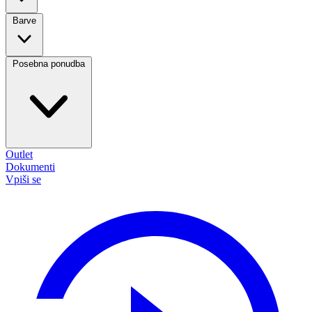
Barve
Posebna ponudba
Outlet
Dokumenti
Vpiši se