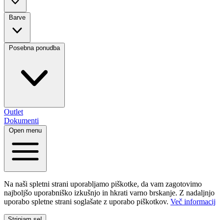
Barve
Posebna ponudba
Outlet
Dokumenti
Open menu
Na naši spletni strani uporabljamo piškotke, da vam zagotovimo
najboljšo uporabniško izkušnjo in hkrati varno brskanje. Z nadaljnjo
uporabo spletne strani soglašate z uporabo piškotkov.
Več informacij
Strinjam se!