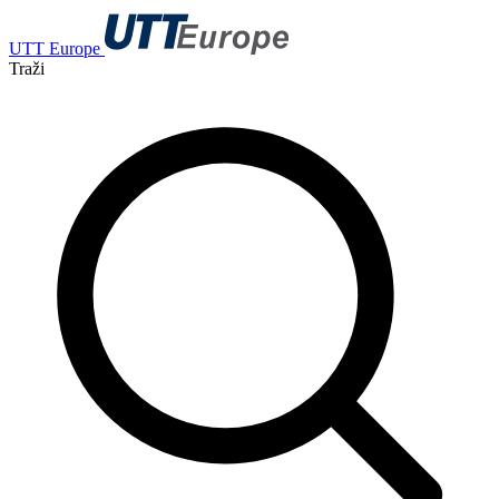
UTT Europe
Traži