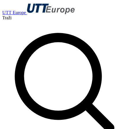
UTT Europe
Traži