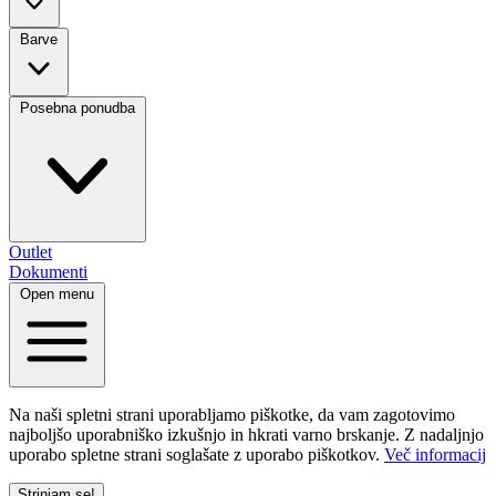
Barve
Posebna ponudba
Outlet
Dokumenti
Open menu
Na naši spletni strani uporabljamo piškotke, da vam zagotovimo
najboljšo uporabniško izkušnjo in hkrati varno brskanje. Z nadaljnjo
uporabo spletne strani soglašate z uporabo piškotkov.
Več informacij
Strinjam se!