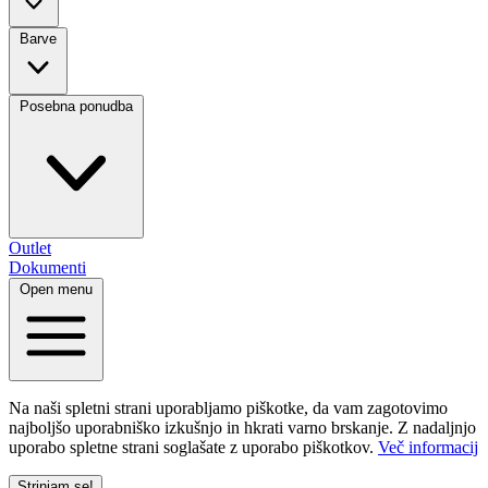
Barve
Posebna ponudba
Outlet
Dokumenti
Open menu
Na naši spletni strani uporabljamo piškotke, da vam zagotovimo
najboljšo uporabniško izkušnjo in hkrati varno brskanje. Z nadaljnjo
uporabo spletne strani soglašate z uporabo piškotkov.
Več informacij
Strinjam se!