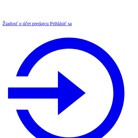
Žiadosť o účet predajcu
Prihlásiť sa