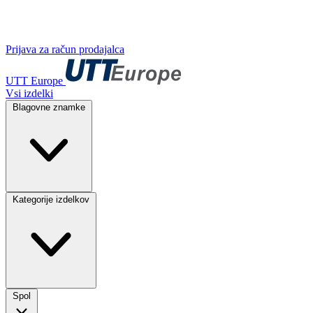
Prijava za račun prodajalca
UTT Europe
Vsi izdelki
Blagovne znamke
Kategorije izdelkov
Spol