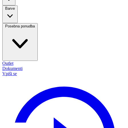
Barve
Posebna ponudba
Outlet
Dokumenti
Vpiši se