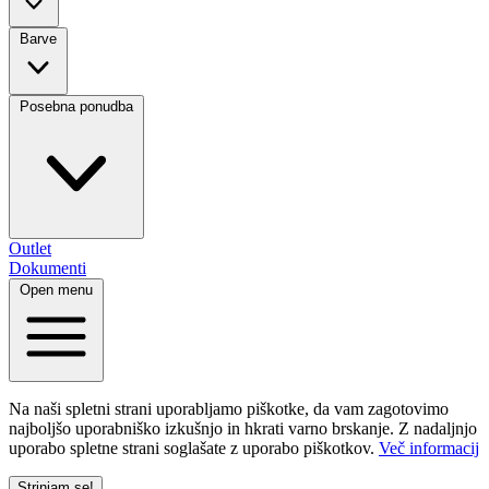
Barve
Posebna ponudba
Outlet
Dokumenti
Open menu
Na naši spletni strani uporabljamo piškotke, da vam zagotovimo
najboljšo uporabniško izkušnjo in hkrati varno brskanje. Z nadaljnjo
uporabo spletne strani soglašate z uporabo piškotkov.
Več informacij
Strinjam se!