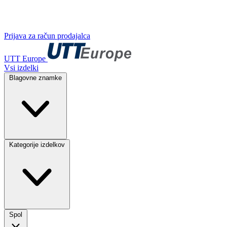
Prijava za račun prodajalca
UTT Europe
Vsi izdelki
Blagovne znamke
Kategorije izdelkov
Spol