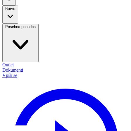
Barve
Posebna ponudba
Outlet
Dokumenti
Vpiši se