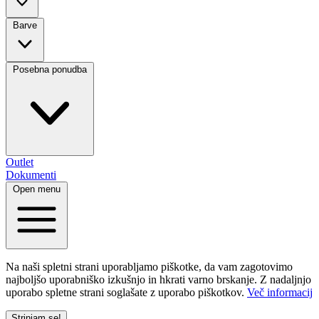
Barve
Posebna ponudba
Outlet
Dokumenti
Open menu
Na naši spletni strani uporabljamo piškotke, da vam zagotovimo
najboljšo uporabniško izkušnjo in hkrati varno brskanje. Z nadaljnjo
uporabo spletne strani soglašate z uporabo piškotkov.
Več informacij
Strinjam se!