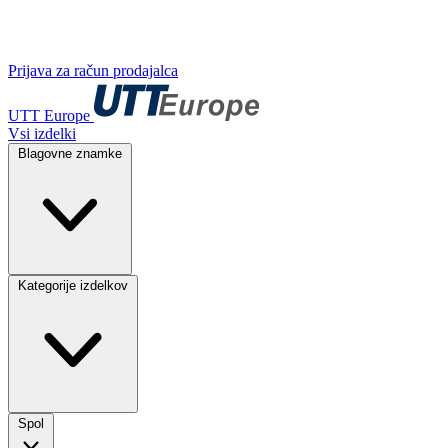
Prijava za račun prodajalca
UTT Europe
Vsi izdelki
Blagovne znamke
Kategorije izdelkov
Spol