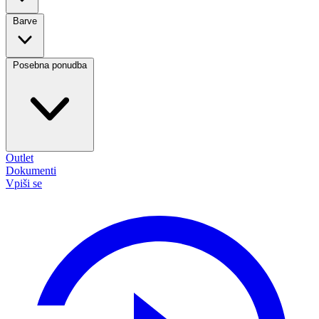
Barve
Posebna ponudba
Outlet
Dokumenti
Vpiši se