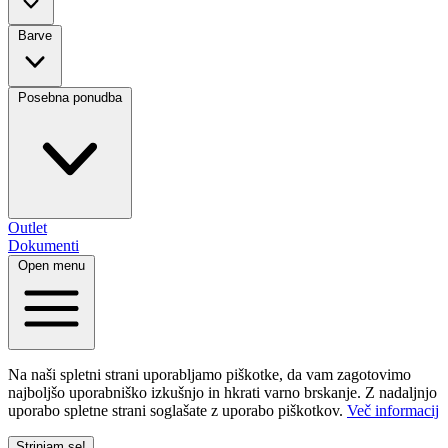
Barve
Posebna ponudba
Outlet
Dokumenti
Open menu
Na naši spletni strani uporabljamo piškotke, da vam zagotovimo
najboljšo uporabniško izkušnjo in hkrati varno brskanje. Z nadaljnjo
uporabo spletne strani soglašate z uporabo piškotkov.
Več informacij
Strinjam se!