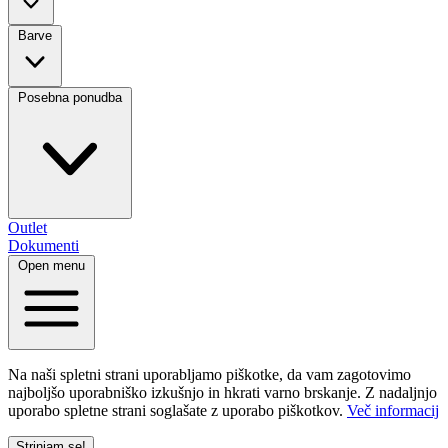
Barve
Posebna ponudba
Outlet
Dokumenti
Open menu
Na naši spletni strani uporabljamo piškotke, da vam zagotovimo
najboljšo uporabniško izkušnjo in hkrati varno brskanje. Z nadaljnjo
uporabo spletne strani soglašate z uporabo piškotkov.
Več informacij
Strinjam se!