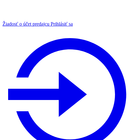
Žiadosť o účet predajcu
Prihlásiť sa