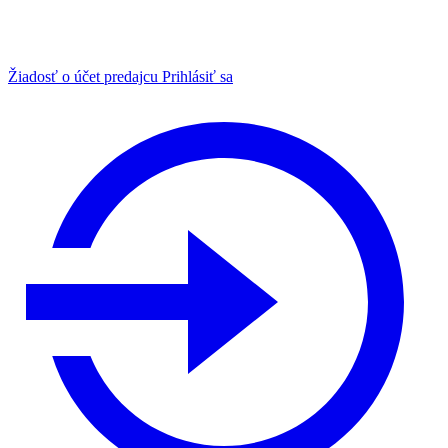
Žiadosť o účet predajcu
Prihlásiť sa