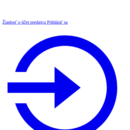
Žiadosť o účet predajcu
Prihlásiť sa