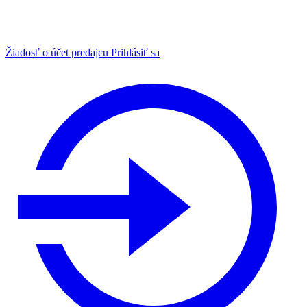
Žiadosť o účet predajcu
Prihlásiť sa