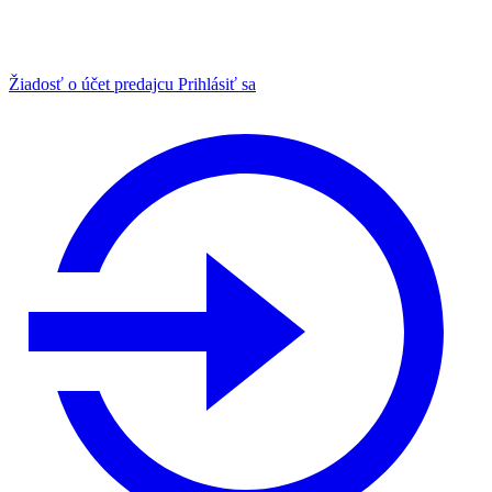
Žiadosť o účet predajcu
Prihlásiť sa