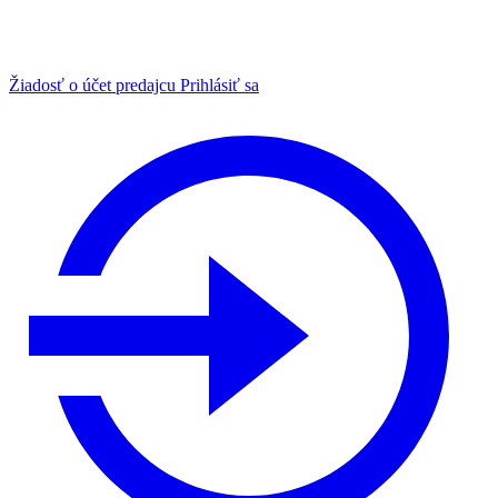
Žiadosť o účet predajcu
Prihlásiť sa