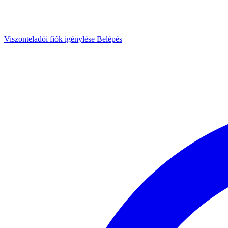
Viszonteladói fiók igénylése
Belépés