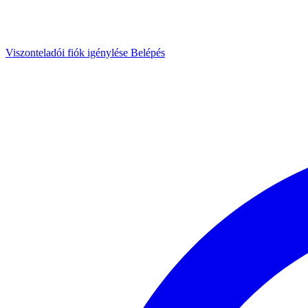
Viszonteladói fiók igénylése
Belépés