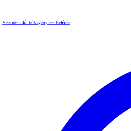
Viszonteladói fiók igénylése
Belépés