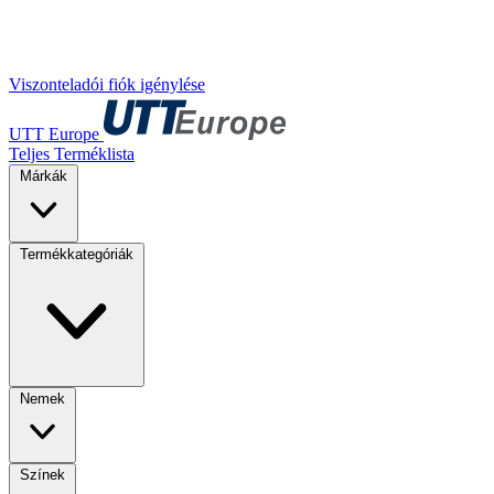
Viszonteladói fiók igénylése
UTT Europe
Teljes Terméklista
Márkák
Termékkategóriák
Nemek
Színek