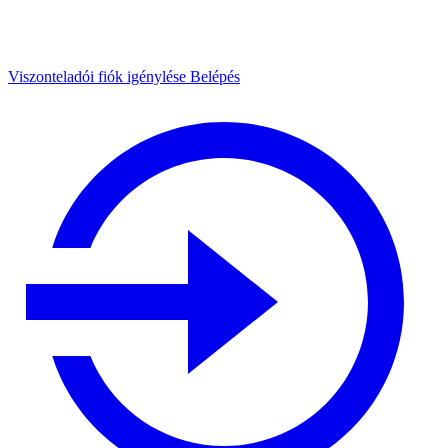
Viszonteladói fiók igénylése
Belépés