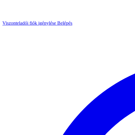
Viszonteladói fiók igénylése
Belépés