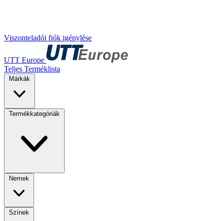
Viszonteladói fiók igénylése
UTT Europe
Teljes Terméklista
Márkák
Termékkategóriák
Nemek
Színek