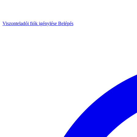
Viszonteladói fiók igénylése
Belépés