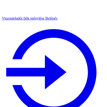
Viszonteladói fiók igénylése
Belépés