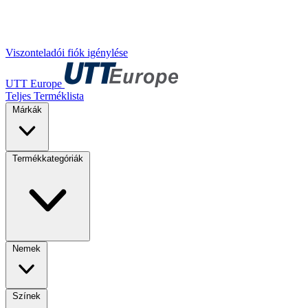
Viszonteladói fiók igénylése
UTT Europe
Teljes Terméklista
Márkák
Termékkategóriák
Nemek
Színek