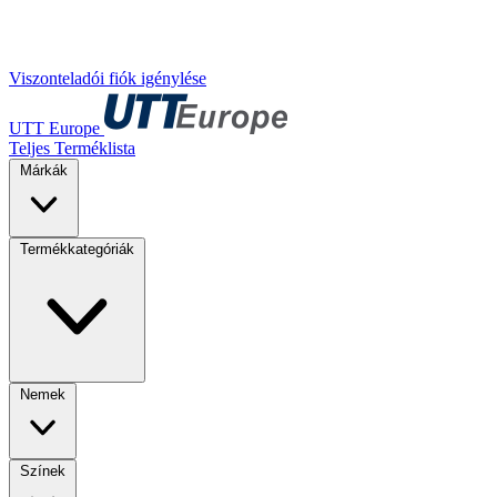
Viszonteladói fiók igénylése
UTT Europe
Teljes Terméklista
Márkák
Termékkategóriák
Nemek
Színek