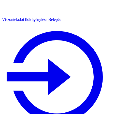
Viszonteladói fiók igénylése
Belépés