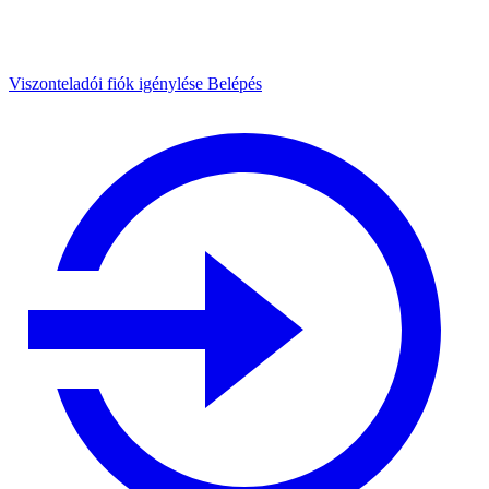
Viszonteladói fiók igénylése
Belépés