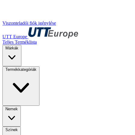
Viszonteladói fiók igénylése
UTT Europe
Teljes Terméklista
Márkák
Termékkategóriák
Nemek
Színek