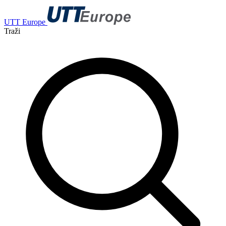
UTT Europe
Traži