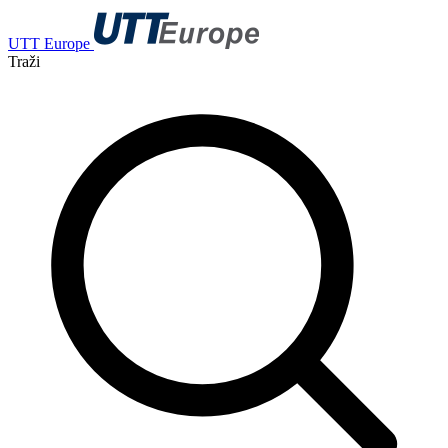
UTT Europe
Traži