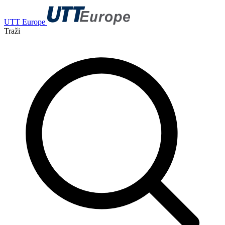
UTT Europe
Traži