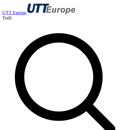
UTT Europe
Traži