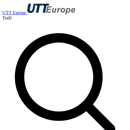
UTT Europe
Traži