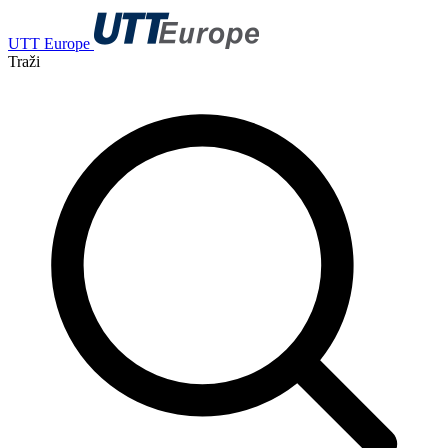
UTT Europe
Traži